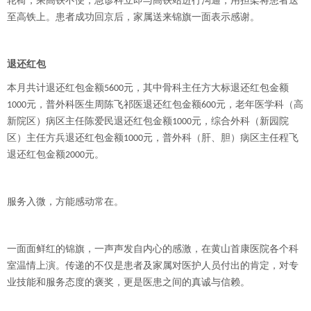
轮椅，乘高铁不便，急诊科立即与高铁站进行沟通，用担架将患者送
至高铁上。患者成功回京后，家属送来锦旗一面表示感谢。
退还红包
本月共计退还红包金额
元，其中骨科主任方大标退还红包金额
5600
元，普外科医生周陈飞祁医退还红包金额
元，老年医学科（高
1000
600
新院区）病区主任陈爱民退还红包金额
元，综合外科（新园院
1000
区）主任方兵退还红包金额
元，普外科（肝、胆）病区主任程飞
1000
退还红包金额
元。
2000
服务入微，方能感动常在。
一面面鲜红的锦旗，一声声发自内心的感激，在黄山首康医院各个科
室温情上演。传递的不仅是患者及家属对医护人员付出的肯定，对专
业技能和服务态度的褒奖，更是医患之间的真诚与信赖。