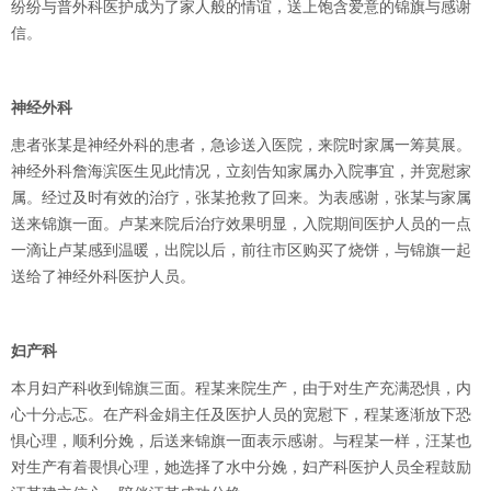
纷纷与普外科医护成为了家人般的情谊，送上饱含爱意的锦旗与感谢
信。
神经外科
患者张某是神经外科的患者，急诊送入医院，来院时家属一筹莫展。
神经外科詹海滨医生见此情况，立刻告知家属办入院事宜，并宽慰家
属。经过及时有效的治疗，张某抢救了回来。为表感谢，张某与家属
送来锦旗一面。卢某来院后治疗效果明显，入院期间医护人员的一点
一滴让卢某感到温暖，出院以后，前往市区购买了烧饼，与锦旗一起
送给了神经外科医护人员。
妇产科
本月妇产科收到锦旗三面。程某来院生产，由于对生产充满恐惧，内
心十分忐忑。在产科金娟主任及医护人员的宽慰下，程某逐渐放下恐
惧心理，顺利分娩，后送来锦旗一面表示感谢。与程某一样，汪某也
对生产有着畏惧心理，她选择了水中分娩，妇产科医护人员全程鼓励