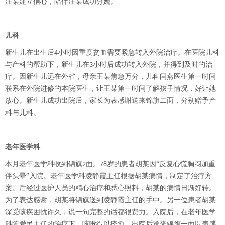
汪某建立信心，陪伴汪某成功分娩。
儿科
新生儿在出生后
小时因重度贫血需要紧急转入外院治疗。在医院儿科
4
与产科的帮助下，新生儿在
小时后成功转入外院，并得到及时的治
3
疗。因新生儿远在外省，母亲王某焦急万分，儿科闫燕医生第一时间
联系在外院进修的本院医生，让王某第一时间了解孩子情况，好让她
放心。新生儿成功出院后，家长为表感谢送来锦旗二面，分别赠予产
科与儿科。
老年医学科
本月老年医学科收到锦旗
面。
岁的患者胡某因“反复心慌胸闷加重
2
78
伴头晕”入院。老年医学科凌静霞主任根据胡某病情，制定了治疗方
案。后经过医护人员的精心治疗和悉心照料，胡某的病情日渐好转。
为了表达感谢，胡某将锦旗送到凌静霞主任的手中。另一位患者胡某
深受咳疾困扰许久，说一句完整的话都很费力。入院后，在老年医学
科陈爱民主任的治疗下，咳嗽得以痊愈，出院后送来锦旗一面以表感