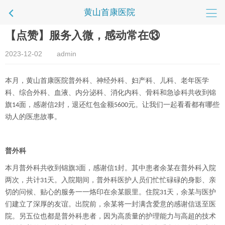
黄山首康医院
【点赞】服务入微，感动常在⑬
2023-12-02
admin
本月，黄山首康医院普外科、神经外科、妇产科、儿科、老年医学
科、综合外科、血液、内分泌科、消化内科、骨科和急诊科共收到锦
旗
面，感谢信
封，退还红包金额
元。让我们一起看看都有哪些
14
2
5600
动人的医患故事。
普外科
本月普外科共收到锦旗
面，感谢信
封。其中患者余某在普外科入院
3
1
两次，共计
天。入院期间，普外科医护人员们忙忙碌碌的身影、亲
31
切的问候、贴心的服务一一烙印在余某眼里。住院
天，余某与医护
31
们建立了深厚的友谊。出院前，余某将一封满含爱意的感谢信送至医
院。另五位也都是普外科患者，因为高质量的护理能力与高超的技术