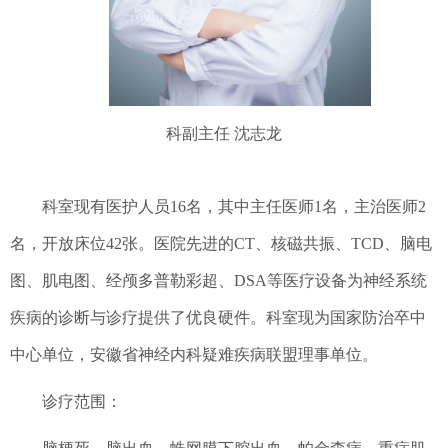
科副主任
沈志龙
科室现有医护人员
16名，其中主任医师1名，
主治医师
2
名，
开放
床位
4
2
张。
医院
先进的
CT
、
核磁共振
、
TCD
、
脑电
图
、
肌电图
、
经颅多普勒
彩超
、
DSA等医疗设备为神经系统
疾病的诊断与诊疗提供了优良硬件。
科室现为
国家
防治卒中
中心单位
，
安徽省神经内科疑难疾病联盟理事单位。
诊疗范围：