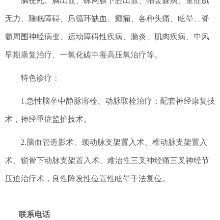
脑
梗死、脑出血、蛛网膜下腔出血、
帕金森病
、
重症肌
无力
、
睡眠障碍、后循环缺血、癫痫、各种头痛、眩晕、脊
髓周围神经病变、运动障碍性疾病、
脑炎
、
肌肉疾病、中风
早期康复治疗、一氧化碳中毒高压氧治疗等。
特色
诊疗
：
1.
急性脑卒中静脉溶栓、动脉取栓治疗；配套
神经康复技
术，神经重症监护技术。
2.
脑血管造影术、颈动脉支架置入术、椎动脉支架置入
术、锁骨下动脉支架置入术、难治性三叉神经痛三叉神经节
压迫治疗术，良性阵发性位置性眩晕手法复位
。
联系电话