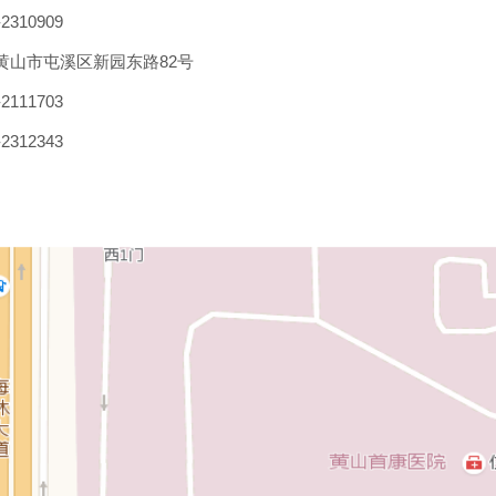
-2310909
黄山市屯溪区新园东路
82
号
-2111703
-2312343