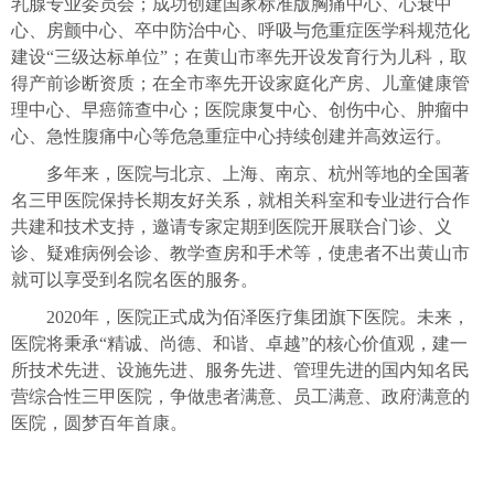
乳腺专业委员会；成功创建国家标准版胸痛中心、心衰中
心、房颤中心、卒中防治中心、呼吸与危重症医学科规范化
建设“三级达标单位”；在黄山市率先开设发育行为儿科，取
得产前诊断资质；在全市率先开设家庭化产房、儿童健康管
理中心、早癌筛查中心；医院康复中心、创伤中心、肿瘤中
心、急性腹痛中心等危急重症中心持续创建并高效运行。
多年来，医院与北京、上海、南京、杭州等地的全国著
名三甲医院保持长期友好关系，就相关科室和专业进行合作
共建和技术支持，邀请专家定期到医院开展联合门诊、义
诊、疑难病例
会诊
、教学查房和手术等，使患者不出黄山市
就可以享受到名院名医的服务。
2020年，医院正式成为佰泽医疗集团旗下医院。未来，
医院将秉承“精诚、尚德、和谐、卓越”的核心价值观，建一
所技术先进、设施先进、服务先进、管理先进的国内知名民
营综合性三甲医院
，
争做患者满意
、
员工满意
、
政府满意的
医院
，
圆梦百年首康
。