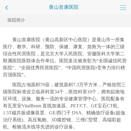
黄山首康医院
医院简介
黄山首康医院（黄山高新区中心医院）是黄山市一所集
医疗、教学、科研、预防、保健、康复、急救为一体的三级
综合性民营医院，是北京大学人民医院、安徽医科大学第二
附属医院医联体合作单位。医院多次被表彰为
“全国诚信民营
医院”、“全国优秀民营医院”、“中国民营医院•竞争力排行榜
百强医院”
。
医院占地面积
70亩，建筑面积7.
3
万平方米
，
严格按照三
级医院标准设立临床科室
34
个，医技科室
10个，
拥有
皖南地
区环境、设施、服务一流的专业健康管理中心。医院
配备有
有瓦里安
VitalBeam 直线加速器、PET/CT、GE宝石CT机、
1.5T磁共振成像装置、GE/西门子 DSA、精确放疗设备(超伽
治疗系统)、高压氧舱、3D腹腔镜、三维C型
臂、
高端彩超
机、检验流水线等先进的诊疗设备。