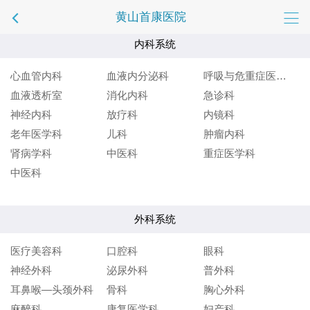
黄山首康医院
内科系统
心血管内科
血液内分泌科
呼吸与危重症医学科
血液透析室
消化内科
急诊科
神经内科
放疗科
内镜科
老年医学科
儿科
肿瘤内科
肾病学科
中医科
重症医学科
中医科
外科系统
医疗美容科
口腔科
眼科
神经外科
泌尿外科
普外科
耳鼻喉—头颈外科
骨科
胸心外科
麻醉科
康复医学科
妇产科