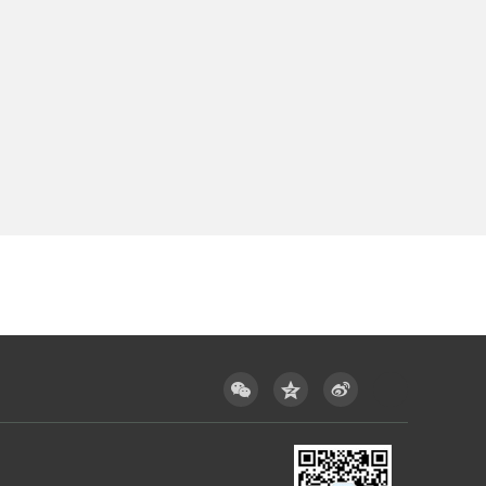


