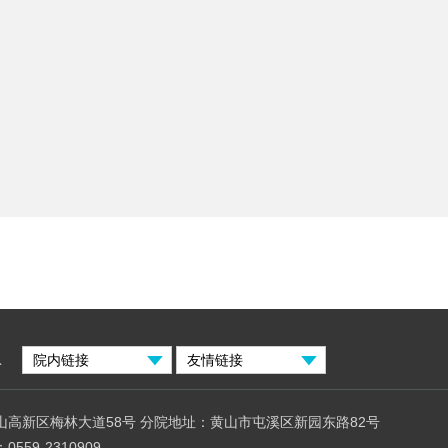
息
山高新区梅林大道58号 分院地址：黄山市屯溪区新园东路82号
559-2310909