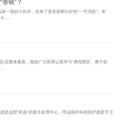
墨镜”？
床一线的小伙伴，也有了更多新鲜出炉的“一手消息”。本
....
师队伍整体素质，激励广大医师认真学习“勇闯禁区、勇于创
..
统就是这部“机器”的废水处理中心，而泌尿外科的医护就是守卫