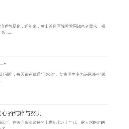
务流程简易化，近年来，黄山首康医院紧紧围绕患者需求，积
....
一”
玛丽”，每天都在疏通“下水道”。防疫医生变为泌尿外科“领
.
初心的纯粹与努力
幸运”。在医疗资源紧缺的上世纪七八十年代，家人求医难的
....