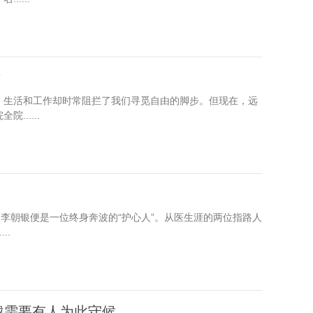
方
。生活和工作却时常阻拦了我们寻觅自由的脚步。但现在，远
.....
。李朝银便是一位终身奔波的“护心人”。从医生涯的两位指路人
..
越需要有人为此守候