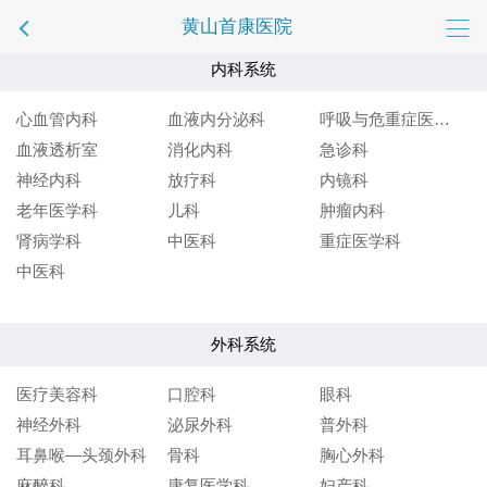
黄山首康医院
内科系统
心血管内科
血液内分泌科
呼吸与危重症医学科
血液透析室
消化内科
急诊科
神经内科
放疗科
内镜科
老年医学科
儿科
肿瘤内科
肾病学科
中医科
重症医学科
中医科
外科系统
医疗美容科
口腔科
眼科
神经外科
泌尿外科
普外科
耳鼻喉—头颈外科
骨科
胸心外科
麻醉科
康复医学科
妇产科