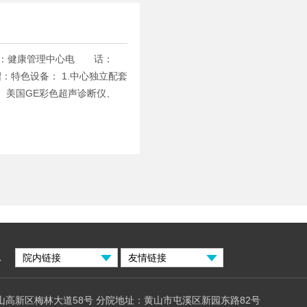
称：健康管理中心电 话：
 绍：特色设备： 1.中心独立配套
、美国GE彩色超声诊断仪、
息
山高新区梅林大道58号 分院地址：黄山市屯溪区新园东路82号