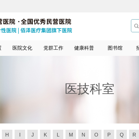

置
医院文化
党群工作
健康科普
图书馆
医技科室
H
I
J
K
L
M
N
O
P
Q
R