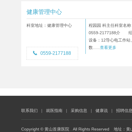
健康管理中心
科室地址：健康管理中心
程园园 科主任科室名
0559-2177188介
设备：12导心电工作站
数......
查看更多

0559-2177188
联系我们
|
就医指南
|
采购信息
|
健康说
|
招聘信
Copyright © 黄山首康医院 . All Rights Reserved
地址：黄