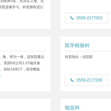
主治医师3名，先后在上海、北
医院进修学习。科室拥有进口

0559-2177053
医学检验科
科、教、研为一体，是医院重点
科室地址：住院部
T、美国GE公司1.5T磁共振
T、东软16排CT，双排螺旋
多

0559-2177200
输血科