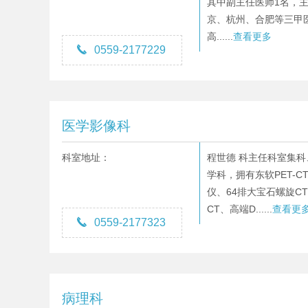
其中副主任医师1名，
京、杭州、合肥等三甲
高......
查看更多

0559-2177229
医学影像科
科室地址：
程世德 科主任科室集
学科，拥有东软PET-C
仪、64排大宝石螺旋C
CT、高端D......
查看更

0559-2177323
病理科