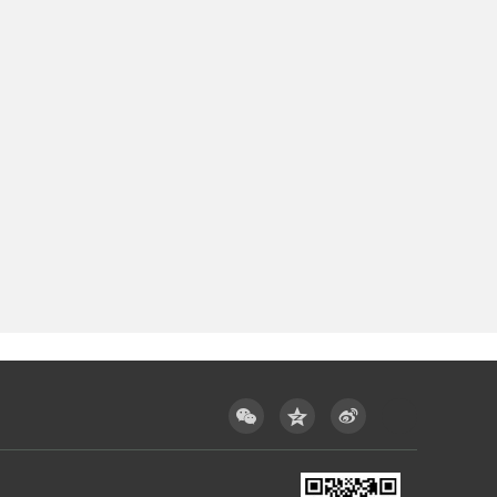


