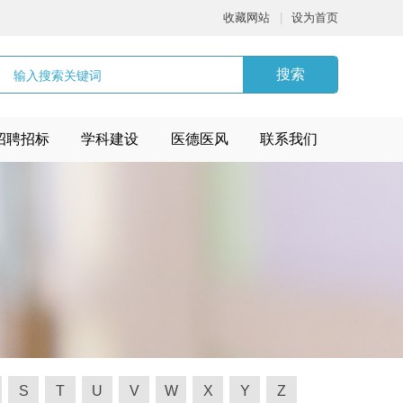
收藏网站
|
设为首页
搜索
招聘招标
学科建设
医德医风
联系我们
S
T
U
V
W
X
Y
Z