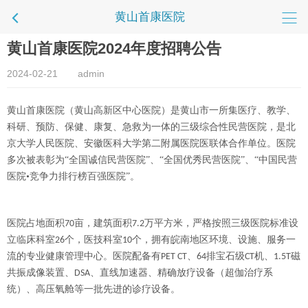
黄山首康医院
黄山首康医院2024年度招聘公告
2024-02-21
admin
黄山首康医院（黄山高新区中心医院）是黄山市一所集医疗、教学、
科研、预防、保健、康复、急救为一体的三级综合性民营医院，是北
京大学人民医院、安徽医科大学第二附属医院医联体合作单位。医院
多次被表彰为
“全国诚信民营医院”、“全国优秀民营医院”、“中国民营
医院•竞争力排行榜百强医院”。
医院占地面积
亩，建筑面积
万平方米，严格按照三级医院标准设
70
7.2
立临床科室
个，医技科室
个，拥有皖南地区环境、设施、服务一
26
10
流的专业健康管理中心。医院配备有
、
排宝石级
机、
磁
PET CT
64
CT
1.5T
共振成像装置、
、直线加速器、精确放疗设备（超伽治疗系
DSA
统）、高压氧舱等一批先进的诊疗设备。