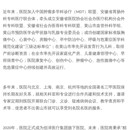
近年来，医院加入中国肿瘤多学科诊疗（
）联盟、安徽省胃肠外
MDT
科专科医疗联合体，牵头成立安徽省医院协会社会办医疗机构分会外
科专科联盟、安徽省社会办医骨科专科联盟、黄山市血管外科学组、
黄山市预防医学会甲状腺与乳腺专业委员会；成功创建国家标准版胸
痛中心、心衰中心、房颤中心、卒中防治中心、呼吸与危重症医学科
规范化建设“三级达标单位”；在黄山市率先开设发育行为儿科，取得
产前诊断资质；在全市率先开设家庭化产房、儿童健康管理中心、早
癌筛查中心；医院康复中心、创伤中心、肿瘤中心、急性腹痛中心等
危急重症中心持续创建并高效运行。
多年来，医院与北京、上海、南京、杭州等地的全国著名三甲医院保
持长期友好关系，就相关科室和专业进行合作共建和技术支持，邀请
专家定期到医院开展联合门诊、义诊、疑难病例会议、教学查房和手
术等，使患者不出黄山市就可以享受到名院名医的服务。
年，医院正式成为佰泽医疗集团旗下医院。未来，医院将秉承“精
2020