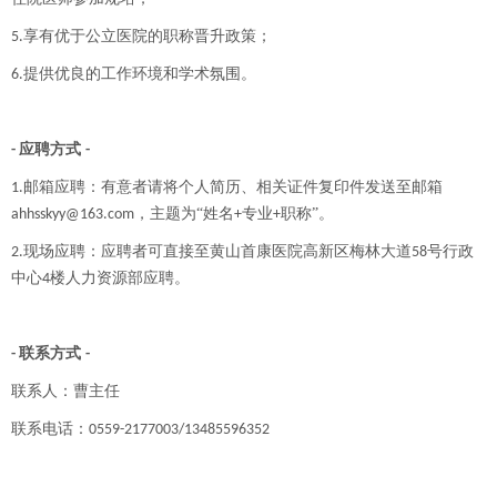
享有优于公立医院的职称晋升政策；
5.
提供优良的工作环境和学术氛围。
6.
应聘方式
-
-
邮箱应聘：
有意者请将个人简历、相关证件复印件发送至邮箱
1.
，主题为“姓名
专业
职称”。
ahhsskyy@163.com
+
+
现场应聘：
应聘者可直接至黄山首康医院高新区梅林大道
号行政
2.
58
中心
楼人力资源部应聘。
4
联系方式
-
-
联系人：曹主任
联系电话：
0559-2177003/
13485596352