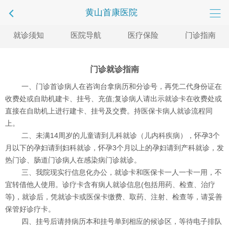
黄山首康医院
就诊须知
医院导航
医疗保险
门诊指南
门诊就诊指
南
一、门诊首诊病人在咨询台拿病历和分诊号，再凭二代身份证在
收费处或自助机建卡、挂号、充值;复诊病人请出示就诊卡在收费处或
直接在自助机上进行建卡、挂号及交费。持医保卡病人就诊流程同
上。
二、未满14周岁的儿童请到儿科就诊（儿内科疾病），怀孕3个
月以下的孕妇请到妇科就诊，怀孕3个月以上的孕妇请到产科就诊，发
热门诊、肠道门诊病人在感染病门诊就诊。
三、我院现实行信息化办公，就诊卡和医保卡一人一卡一用，不
宜转借他人使用。诊疗卡含有病人就诊信息(包括用药、检查、治疗
等)，就诊后，凭就诊卡或医保卡缴费、取药、注射、检查等，请妥善
保管好诊疗卡。
四、挂号后请持病历本和挂号单到相应的候诊区，等待电子排队