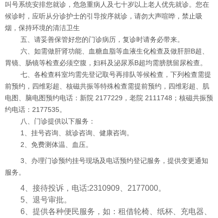
叫号系统安排您就诊，危急重病人及七十岁以上老人优先就诊。您在
候诊时，应听从分诊护士的引导按序就诊，请勿大声喧哗，禁止吸
烟，保持环境的清洁卫生
五、请妥善保管好您的门诊病历，复诊时请务必带来。
六、如需做肝肾功能、血糖血脂等血液生化检查及做肝胆B超、
胃镜、肠镜等检查必须空腹，妇科及泌尿系B超均需膀胱留尿检查。
七、各检查科室均需先登记取号再排队等候检查，下列检查需提
前预约，四维彩超、核磁共振等特殊检查需提前预约，四维彩超、肌
电图、脑电图预约电话：新院 2177229，老院 2111748；核磁共振预
约电话：2177535。
八、门诊提供以下服务：
1、挂号咨询、就诊咨询、健康咨询。
2、免费测体温、血压。
3、办理门诊预约挂号现场及电话预约登记服务，提供变更通知
服务。
4、接待投诉，电话:2310909、2177000。
5、退号审批。
6、提供各种便民服务，如：租借轮椅、纸杯、充电器、