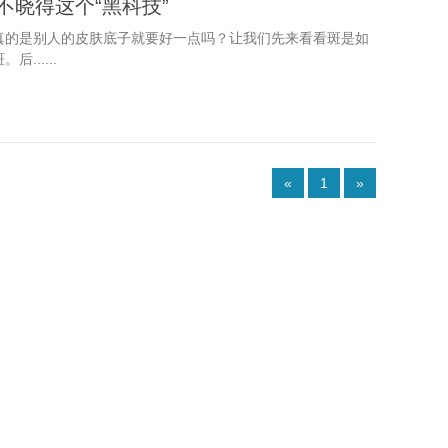
不晓得这个“黑科技”
真的是别人的皮肤底子就要好一点吗？让我们先来看看斑是如
.....
«
1
»