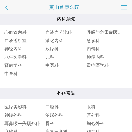
黄山首康医院
内科系统
心血管内科
血液内分泌科
呼吸与危重症医学科
血液透析室
消化内科
急诊科
神经内科
放疗科
内镜科
老年医学科
儿科
肿瘤内科
肾病学科
中医科
重症医学科
中医科
外科系统
医疗美容科
口腔科
眼科
神经外科
泌尿外科
普外科
耳鼻喉—头颈外科
骨科
胸心外科
麻醉科
康复医学科
妇产科