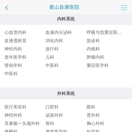
黄山首康医院
内科系统
心血管内科
血液内分泌科
呼吸与危重症医学科
血液透析室
消化内科
急诊科
神经内科
放疗科
内镜科
老年医学科
儿科
肿瘤内科
肾病学科
中医科
重症医学科
中医科
外科系统
医疗美容科
口腔科
眼科
神经外科
泌尿外科
普外科
耳鼻喉—头颈外科
骨科
胸心外科
麻醉科
康复医学科
妇产科