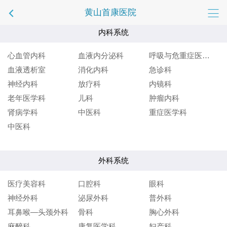
黄山首康医院
内科系统
心血管内科
血液内分泌科
呼吸与危重症医学科
血液透析室
消化内科
急诊科
神经内科
放疗科
内镜科
老年医学科
儿科
肿瘤内科
肾病学科
中医科
重症医学科
中医科
外科系统
医疗美容科
口腔科
眼科
神经外科
泌尿外科
普外科
耳鼻喉—头颈外科
骨科
胸心外科
麻醉科
康复医学科
妇产科