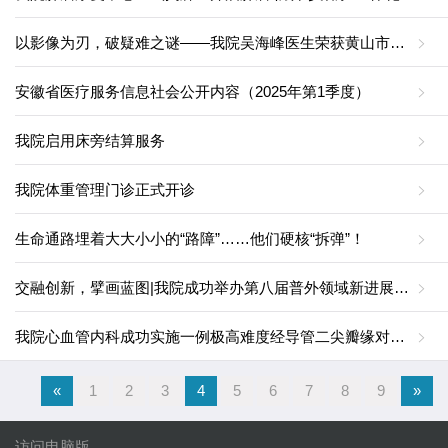
以影像为刃，破疑难之谜——我院吴海峰医生荣获黄山市青年医师病例演讲比赛二等奖
安徽省医疗服务信息社会公开内容（2025年第1季度）
我院启用床旁结算服务
我院体重管理门诊正式开诊
生命通路埋着大大小小的“路障”……他们硬核“拆弹”！
交融创新，擘画蓝图|我院成功举办第八届普外领域新进展黄山论坛
我院心血管内科成功实施一例极高难度经导管二尖瓣缘对缘修复手术
«
1
2
3
4
5
6
7
8
9
»
访问电脑版