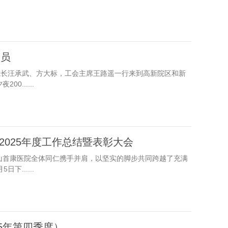
人员
院长汪承武、方大标，工会主席王路遥一行来到高新院区和新
......
2025年度工作总结暨表彰大会
山首康医院全体同仁携手并肩，以坚实的脚步共同跨越了充满
下......
5年第四季度）