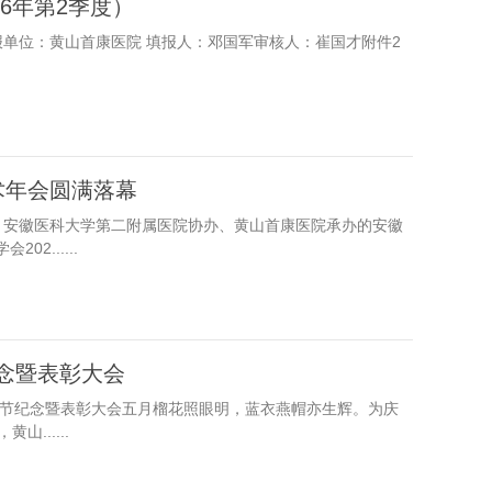
6年第2季度）
报单位：黄山首康医院 填报人：邓国军审核人：崔国才附件2
术年会圆满落幕
办、安徽医科大学第二附属医院协办、黄山首康医院承办的安徽
2......
纪念暨表彰大会
护士节纪念暨表彰大会五月榴花照眼明，蓝衣燕帽亦生辉。为庆
......