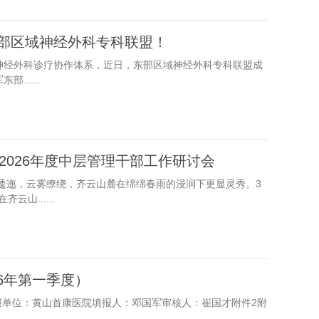
东部区域神经外科专科联盟！
神经外科诊疗协作体系，近日，东部区域神经外科专科联盟成
.....
2026年度中层管理干部工作研讨会
山逶迤，云雾缭绕，齐云山麓在绵绵春雨的浸润下更显灵秀。3
山......
6年第一季度）
填报单位：黄山首康医院填报人：邓国军审核人：崔国才附件2附