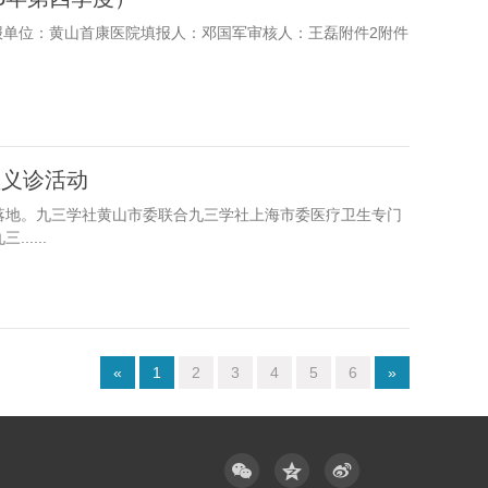
填报单位：黄山首康医院填报人：邓国军审核人：王磊附件2附件
型义诊活动
暖落地。九三学社黄山市委联合九三学社上海市委医疗卫生专门
....
«
1
2
3
4
5
6
»


