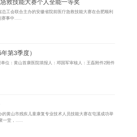
疗急救技能大赛个人全能一等奖
安徽省总工会联合主办的安徽省院前医疗急救技能大赛在合肥顺利
......
5年第3季度）
填报单位：黄山首康医院填报人：邓国军审核人：王磊附件2附件
采
合主办的黄山市残疾儿童康复专业技术人员技能大赛在屯溪成功举
，......