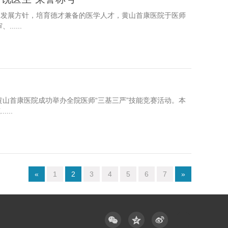
”发展方针，培育德才兼备的医学人才，黄山首康医院于医师
....
山首康医院成功举办全院医师“三基三严”技能竞赛活动。本
...
«
1
2
3
4
5
6
7
»


