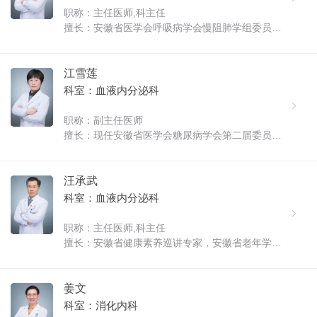
职称：主任医师,科主任
擅长：安徽省医学会呼吸病学会慢阻肺学组委员，
安徽省全科医学会呼吸病学专业委员会委员，安徽
省抗癌协会分子靶向与免疫委员会委员，安徽省抗
癌协会肿瘤介入委员会委员，安徽省抗癌协会介入
江雪莲
呼吸肿瘤委员会委员。 从事呼吸科......
科室：血液内分泌科
职称：副主任医师
擅长：现任安徽省医学会糖尿病学会第二届委员会
青年委员会委员，安徽省全科医师协会糖尿病分会
第一届理事会常务理事。曾在上海瑞金医院内分泌
科进修学习，在《中华内分泌代谢杂志》、《安徽
汪承武
医药》、《医药前沿》等杂志上发......
科室：血液内分泌科
职称：主任医师,科主任
擅长：安徽省健康素养巡讲专家，安徽省老年学会
副秘书长，安徽省康复医学会糖尿病专业委员会副
主任委员，安徽省全科医师协会基层慢病管理分会
副会长，安徽省医师协会内分泌代谢学医师分会委
姜文
员，安徽省预防医学会糖尿病预防......
科室：消化内科