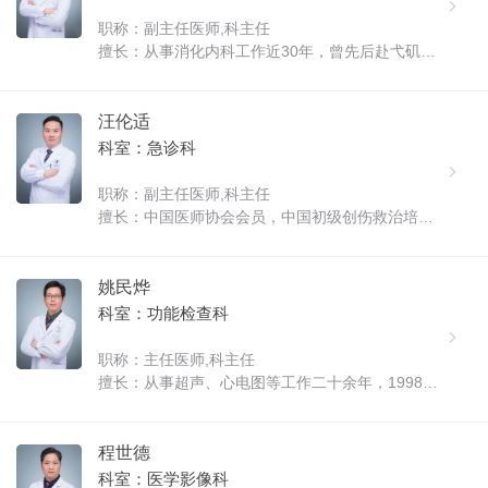
职称：副主任医师,科主任
擅长：从事消化内科工作近30年，曾先后赴弋矶山
医院消化内科，上海中山医院、上海瑞金医院内镜
中心进修学习，在消化内镜的诊断与治疗上有深厚
造诣。目前已完成逾4万例胃镜操作、逾1万例肠镜
汪伦适
操作，尤其擅长胃肠道早癌的诊断......
科室：急诊科
职称：副主任医师,科主任
擅长：中国医师协会会员，中国初级创伤救治培训
教师，安徽省急诊医学联盟委员，安徽省全科医师
协会基层慢病管理分会第一屇理事会理事，安徽省
康复医学会第四屇理事会理事，黄山市医学会老年
姚民烨
医学专业委员会第五屇理事会委员......
科室：功能检查科
职称：主任医师,科主任
擅长：从事超声、心电图等工作二十余年，1998年
安徽芜湖弋矶山医院进修腹部心脏彩超、心电图专
业，2003年安徽省立医院进修心脏彩超，2013年北
京阜外医院进修心脏超声。2019年在安徽医科大学
程世德
一附院进修胎儿超声产前诊断。在......
科室：医学影像科