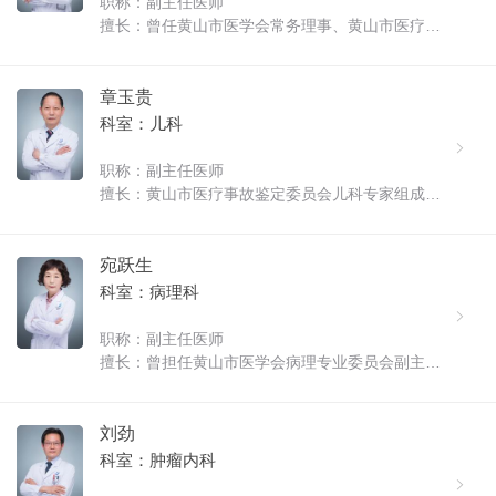
职称：副主任医师
擅长：曾任黄山市医学会常务理事、黄山市医疗事
故鉴定委员会首批鉴定专家，曾赴上海仁济医院
（上海市消化疾病研究所）消化内科进修学习，从
事内科临床诊疗工作四十年，在《中华消化杂
章玉贵
志》、《实用内科杂志》、《斯堪的那维......
科室：儿科
职称：副主任医师
擅长：黄山市医疗事故鉴定委员会儿科专家组成
员。从事临床工作三十余年，积累了丰富的临床经
验。擅长儿科常见病、多发病诊治及儿童保健。在
核心期刊上发表论文数篇。擅长：儿科常见病、多
宛跃生
发病诊治及儿童保健。...
科室：病理科
职称：副主任医师
擅长：曾担任黄山市医学会病理专业委员会副主任
委员、黄山市医疗事故鉴定专家库成员、黄山市抗
癌协会理事。毕业后一直从事临床内科工作，曾赴
蚌埠医学院进修，参加有关科研工作，开展临床病
刘劲
理工作，多次参加省内专业学习及......
科室：肿瘤内科