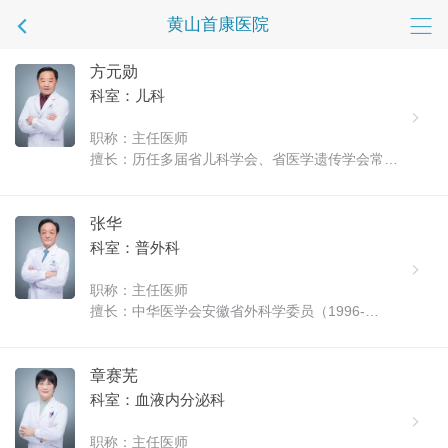
黄山首康医院
方元勋
科室：儿科
职称：主任医师
擅长：历任多届省儿科学会、省医学遗传学会常
委，市医学会儿科专业委员会主委，现任中国优生
优育协会儿童发育专业委员会副主委，省医学遗传
学会顾问。曾获安徽省科技进步三等奖，中国优生
张华
优育协会特别贡献奖。对儿科疑难危......
科室：普外科
职称：主任医师
擅长：中华医学会安徽省外科学委员（1996-
2016）、中华医学会黄山市外科学会主任委员
（2006—）、黄山市人民医院普外科主任（2006-
2018）、黄山市医疗事故鉴定委员会专家成员、黄
章赛芜
山市干部保健委员会专家成员。皖南医学院外......
科室：血液内分泌科
职称：主任医师