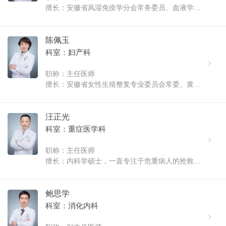
擅长：安徽省风湿免疫学分会常务委员、血液学分
会委员，黄山市血液内分泌学会主任委员、中国慈
善总会格列卫/达希纳/捷恪卫项目注册医师。皖南医
学院兼职副教授。从事医学临床工作三十余年。曾
陈佩玉
赴浙江医科大学附属第一人民医......
科室：妇产科
职称：主任医师
擅长：安徽省女性生殖整复专业委员会常委、黄山
市医学会妇产科分会副主任委员，屯溪区政协委
员，九三学社社员。曾赴上海长征医院、上海妇产
科医院、北大人民医院进修。在黄山市率先开展女
汪正光
性生殖整复术。2013年获得首届"黄山......
科室：重症医学科
职称：主任医师
擅长：内科学硕士，一直专注于危重病人的抢救、
诊断和预后观察，积累了较丰富的临床经验，注重
临床、科研和教学综合素质的培养和提高。先后在
南京医科大学附属杭州市第一人民医院、苏州大学
鲍思学
附属第一医院进修、学习。在重症......
科室：消化内科