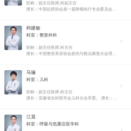
职称：副主任医师,科副主任
擅长：中国抗癌协会第一届肿瘤热疗专业委员会专
家委员会委员，安徽省抗癌协会肿瘤热疗专业委员
会第一届委员，安徽省抗癌协会第七届理事会理
事，安徽省抗癌协会肺癌专委会委员，曾在解放军
柯建敏
第150中心医院肿瘤诊疗中心、北京大......
科室：整形外科
职称：副主任医师,科主任
擅长：中国整形美容协会损伤与救治康复分会理
事、中国整形美容协会医美与艺术分会注射美容与
微整形分会委员、中国医师协会安徽省烧伤整形分
会委员、中西医结合学会医学美容专业委员会乳房
马骊
整形分会委员等。从事烧伤整形工作......
科室：儿科
职称：副主任医师,科主任
擅长：安徽省全科医学会儿科分会常委。 擅长：获
得全国第一批先天性心脏病介入治疗资质，在黄山
市率先开展先天性心脏病介入治疗，首率先成立集
儿童健康体检、发育行为及儿童青春发育诊治为一
江晨
体的儿童健康管理中心。在儿童常......
科室：呼吸与危重症医学科